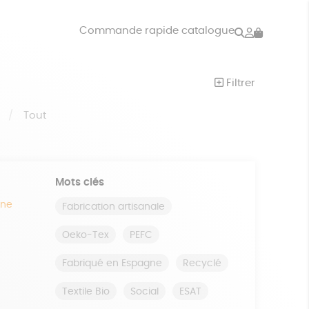
Rechercher
Mon
Commande rapide catalogue
compte
VRES
JEUX
Filtrer
ISON
DONS
S
Tout
Mots clés
ine
Fabrication artisanale
Oeko-Tex
PEFC
Fabriqué en Espagne
Recyclé
Textile Bio
Social
ESAT