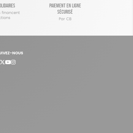
olidaires
Paiement en ligne
sécurisé
 financent
ctions
Par CB
UIVEZ-NOUS