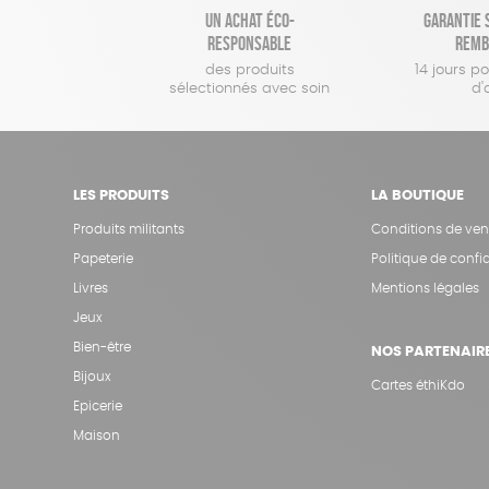
Un achat éco-
Garantie s
responsable
remb
des produits
14 jours p
sélectionnés avec soin
d'
LES PRODUITS
LA BOUTIQUE
Produits militants
Conditions de ven
Papeterie
Politique de confid
Livres
Mentions légales
Jeux
Bien-être
NOS PARTENAIR
Bijoux
Cartes éthiKdo
Epicerie
Maison