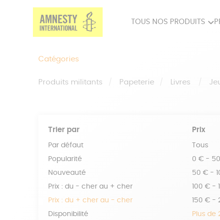
TOUS NOS PRODUITS
P
PRODUITS MILITANTS
SP
Catégories
BIEN-ÊTRE
BIJ
Produits militants
Papeterie
Livres
Je
Trier par
Prix
Par défaut
Tous
Popularité
0 € - 5
Nouveauté
50 € - 
Prix : du - cher au + cher
100 € - 
Prix : du + cher au - cher
150 € -
Disponibilité
Plus de