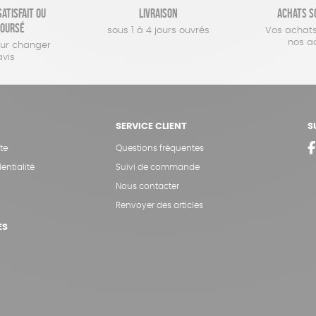
atisfait ou
Livraison
Achats s
oursé
sous 1 à 4 jours ouvrés
Vos achats
nos a
our changer
avis
SERVICE CLIENT
S
te
Questions fréquentes
entialité
Suivi de commande
Nous contacter
Renvoyer des articles
ES