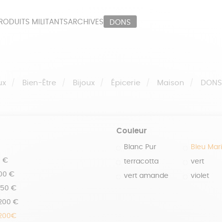
RODUITS MILITANTS
ARCHIVES
DONS
ORT
PAPETERIE
LI
OUX
ÉPICERIE
MA
ux
Bien-Être
Bijoux
Épicerie
Maison
DON
Couleur
Blanc Pur
Bleu Mar
0 €
terracotta
vert
100 €
vert amande
violet
150 €
 200 €
 200€