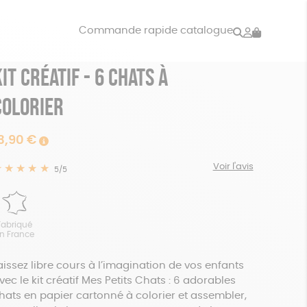
Rechercher
Mon
Commande rapide catalogue
compte
it créatif - 6 chats à
VRES
JEUX
ISON
DONS
colorier
3,90
€
Voir l'avis
★★★★★
★★★★★
5/5
Fabriqué
n France
aissez libre cours à l’imagination de vos enfants
vec le kit créatif Mes Petits Chats : 6 adorables
hats en papier cartonné à colorier et assembler,