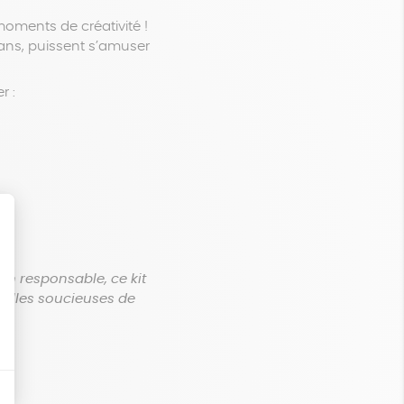
moments de créativité !
5 ans, puissent s’amuser
r :
ion responsable,
ce kit
amilles soucieuses de