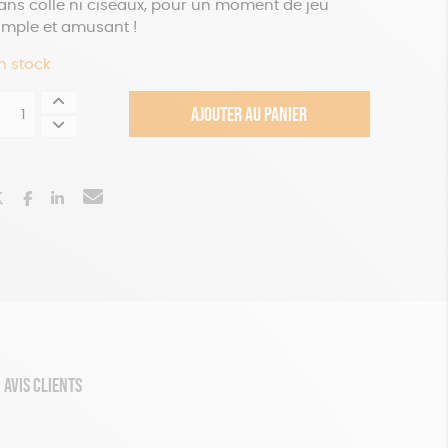
ans colle ni ciseaux, pour un moment de jeu
imple et amusant !
n stock
uantité
AJOUTER AU PANIER
e
t
réatif
hats
olorier
AVIS CLIENTS