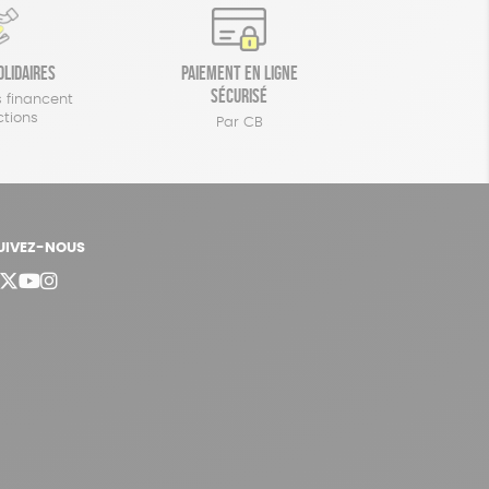
olidaires
Paiement en ligne
sécurisé
 financent
ctions
Par CB
UIVEZ-NOUS