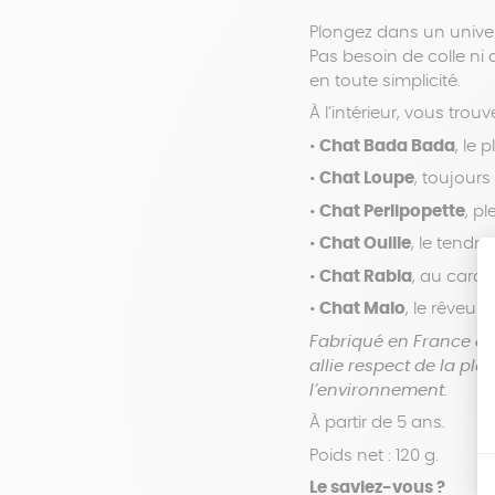
Plongez dans un univer
Pas besoin de colle ni 
en toute simplicité.
À l’intérieur, vous trou
•
Chat Bada Bada
, le 
•
Chat Loupe
, toujours
•
Chat Perlipopette
, p
•
Chat Ouille
, le tendr
•
Chat Rabia
, au cara
•
Chat Malo
, le rêveur
Fabriqué en France à 
allie respect de la pl
l’environnement.
À partir de 5 ans.
Poids net : 120 g.
Le saviez-vous ?