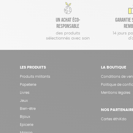
Un achat éco-
Garantie s
responsable
remb
des produits
14 jours p
sélectionnés avec soin
d'
LES PRODUITS
LA BOUTIQUE
Produits militants
Conditions de ven
Papeterie
Politique de confid
Livres
Mentions légales
Jeux
Bien-être
NOS PARTENAIR
Bijoux
Cartes éthiKdo
Epicerie
Maison