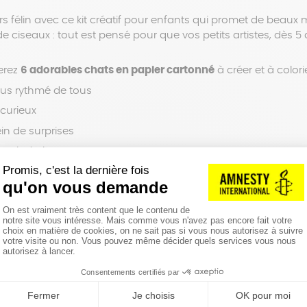
s félin avec ce kit créatif pour enfants qui promet de beaux 
de ciseaux : tout est pensé pour que vos petits artistes, dès 
verez
6 adorables chats en papier cartonné
à créer et à colorie
plus rythmé de tous
 curieux
lein de surprises
e maladroit
ctère bien trempé
 des mers
partir de papier recyclable, dans une démarche de product
anète et fabrication locale pour le plus grand bonheur des f