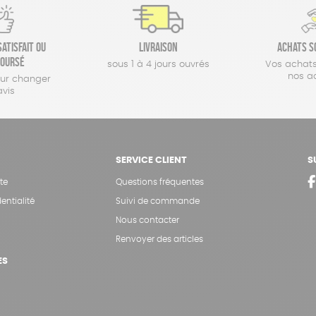
atisfait ou
Livraison
Achats s
oursé
sous 1 à 4 jours ouvrés
Vos achats
nos a
our changer
avis
SERVICE CLIENT
S
te
Questions fréquentes
entialité
Suivi de commande
Nous contacter
Renvoyer des articles
ES