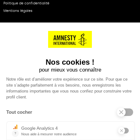
Politique de confidentialité
Mentions légales
NOS PARTENAIRES
Cartes éthiKdo
SERVICE CLIENT
Questions fréquentes
Suivi de commande
Nous contacter
Renvoyer des articles
SUIVEZ-NOUS