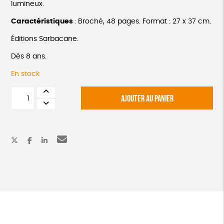
lumineux.
Caractéristiques
: Broché, 48 pages. Format : 27 x 37 cm.
Éditions Sarbacane.
Dès 8 ans.
En stock
quantité
AJOUTER AU PANIER
de
Petites
nouvelles
de
la
Révolution