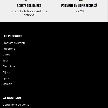
Achats solidaires
Paiement en ligne sécurisé
Vos achats financent nos
Par CB
actions
LES PRODUITS
Produits militants
Papeterie
Livres
Jeux
Bien-être
Bijoux
Epicerie
Maison
LA BOUTIQUE
Conditions de vente