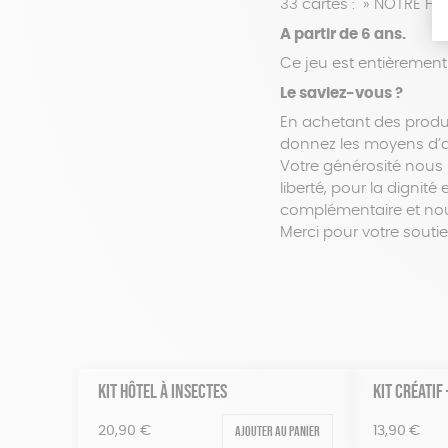
33 cartes : » NOTRE HIS
A partir de 6 ans.
Ce jeu est entièrement
Le saviez-vous ?
En achetant des produi
donnez les moyens d’ac
Votre générosité nous 
liberté, pour la dignit
complémentaire et nous
Merci pour votre soutien
KIT HÔTEL À INSECTES
KIT CRÉATIF
Ajouter au panier
20,90
€
13,90
€