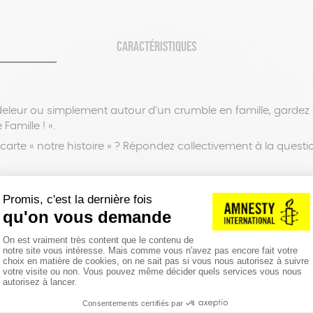
CARACTÉRISTIQUES
ndeleur ou simplement autour d’un crumble en famille, gardez 
Famille ! ».
arte « notre histoire » ? Répondez collectivement à la questi
arte « ton histoire » ? Choisissez qui devra confier ses souve
 vies trépidantes, petites manies familiales…
, ce kit vous fera passer un moment unique en famille et re
médiatement, sans règle du jeu !