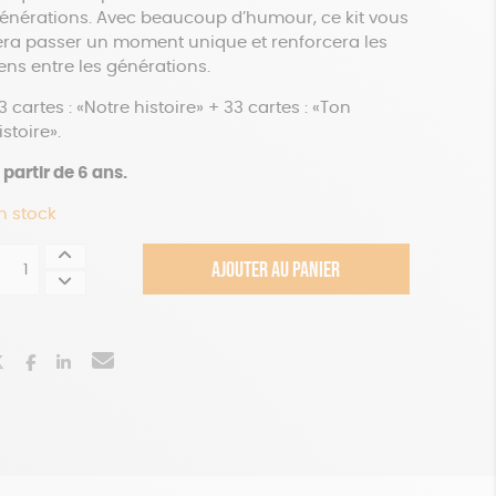
énérations. Avec beaucoup d’humour, ce kit vous
era passer un moment unique et renforcera les
iens entre les générations.
3 cartes : «Notre histoire» + 33 cartes : «Ton
istoire».
 partir de 6 ans.
n stock
uantité
AJOUTER AU PANIER
e
uelle
amille