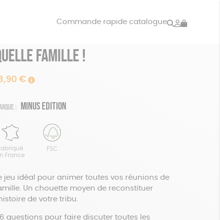
Rechercher
Mon
Commande rapide catalogue
compte
Quelle Famille !
VRES
JEUX
ISON
DONS
3,90
€
Minus Edition
arque :
Fabriqué
FSC
n France
e jeu idéal pour animer toutes vos réunions de
amille. Un chouette moyen de reconstituer
’histoire de votre tribu.
6 questions pour faire discuter toutes les