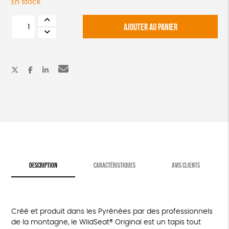
En stock
quantité
AJOUTER AU PANIER
de
Tapis
tout-
terrain
DESCRIPTION
CARACTÉRISTIQUES
AVIS CLIENTS
Créé et produit dans les Pyrénées par des professionnels
de la montagne, le WildSeat® Original est un tapis tout