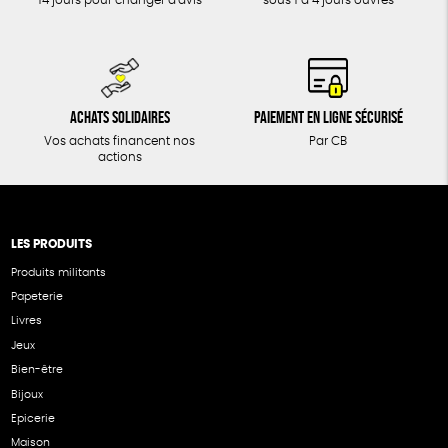
14 jours pour changer d'avis
sous 1 à 4 jours ouvrés
Achats solidaires
Paiement en ligne sécurisé
Vos achats financent nos
Par CB
actions
LES PRODUITS
Produits militants
Papeterie
Livres
Jeux
Bien-être
Bijoux
Epicerie
Maison