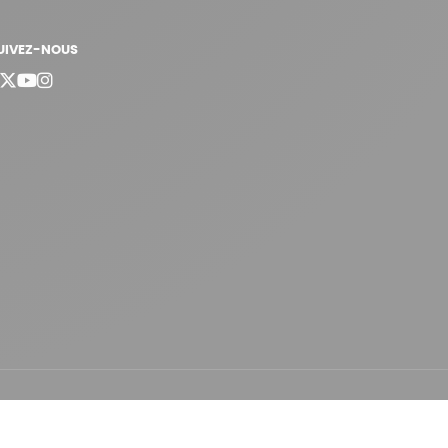
UIVEZ-NOUS
bergement vert certifié ISO14001 propulsé avec
par Infomaniak