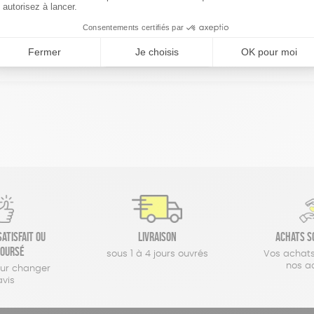
réinitialiser les filtres
atisfait ou
Livraison
Achats s
oursé
sous 1 à 4 jours ouvrés
Vos achats
nos a
our changer
avis