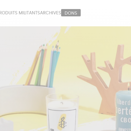
RODUITS MILITANTS
ARCHIVES
DONS
ORT
PAPETERIE
LI
OUX
ÉPICERIE
MA