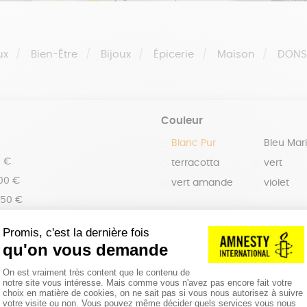
ux
Bien-Être
Bijoux
Épicerie
Maison
DON
Couleur
Blanc Pur
Bleu Mar
0 €
terracotta
vert
100 €
vert amande
violet
150 €
 200 €
 200€