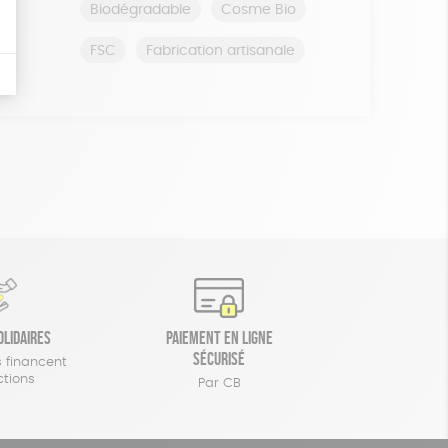
Biodégradable
Cosme Bio
FSC
Fabrication artisanale
olidaires
Paiement en ligne
sécurisé
 financent
ctions
Par CB