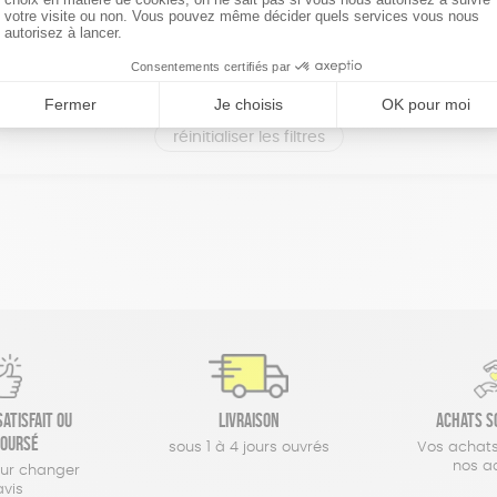
réinitialiser les filtres
atisfait ou
Livraison
Achats s
oursé
sous 1 à 4 jours ouvrés
Vos achats
nos a
our changer
avis