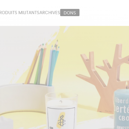
RODUITS MILITANTS
ARCHIVES
DONS
ORT
PAPETERIE
LI
OUX
ÉPICERIE
MA