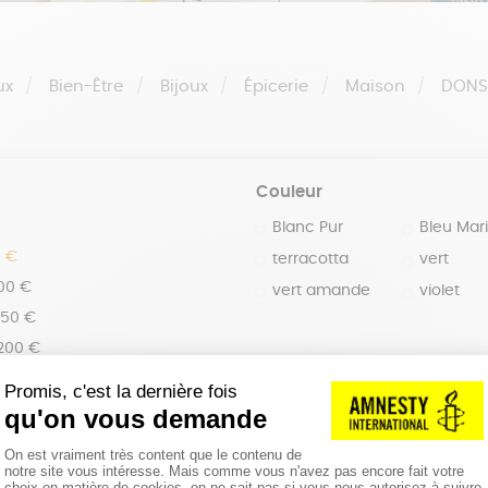
ux
Bien-Être
Bijoux
Épicerie
Maison
DON
Couleur
Blanc Pur
Bleu Mar
0 €
terracotta
vert
100 €
vert amande
violet
150 €
 200 €
 200€