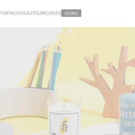
PORT
NOUVEAUTÉS
ARCHIVES
DONS
ORT
PAPETERIE
LI
OUX
ÉPICERIE
MA