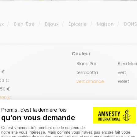
ux
Bien-Être
Bijoux
Épicerie
Maison
DON
Couleur
Blanc Pur
Bleu Mar
0 €
terracotta
vert
100 €
vert amande
violet
150 €
 200 €
 200€