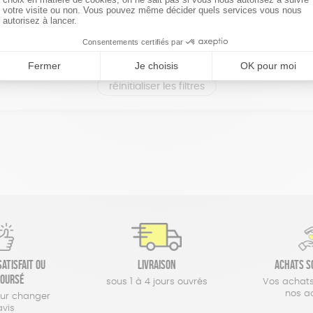
réinitialiser les filtres
atisfait ou
Livraison
Achats s
oursé
sous 1 à 4 jours ouvrés
Vos achats
nos a
our changer
avis