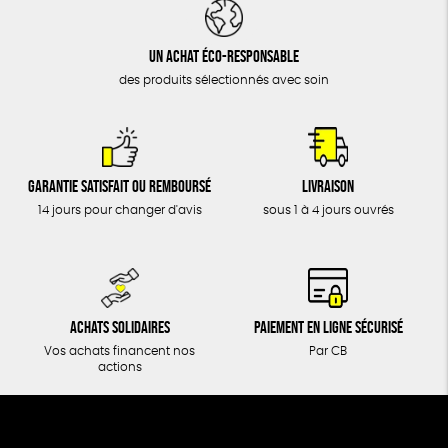
DONS
TOUT
Un achat éco-responsable
des produits sélectionnés avec soin
Garantie satisfait ou remboursé
Livraison
14 jours pour changer d'avis
sous 1 à 4 jours ouvrés
Achats solidaires
Paiement en ligne sécurisé
Vos achats financent nos
Par CB
actions