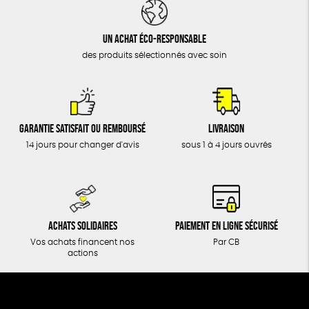
DONS
TOUT
Un achat éco-responsable
des produits sélectionnés avec soin
Garantie satisfait ou remboursé
Livraison
14 jours pour changer d'avis
sous 1 à 4 jours ouvrés
Achats solidaires
Paiement en ligne sécurisé
Vos achats financent nos
Par CB
actions