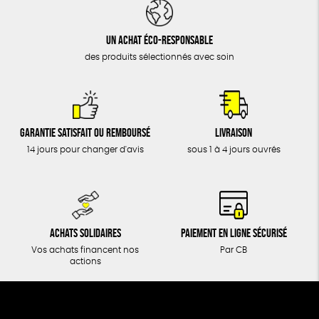
DONS
TOUT
Un achat éco-responsable
des produits sélectionnés avec soin
Garantie satisfait ou remboursé
Livraison
14 jours pour changer d'avis
sous 1 à 4 jours ouvrés
Achats solidaires
Paiement en ligne sécurisé
Vos achats financent nos
Par CB
actions