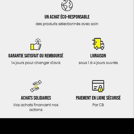
DONS
TOUT
Un achat éco-responsable
des produits sélectionnés avec soin
Garantie satisfait ou remboursé
Livraison
14 jours pour changer d'avis
sous 1 à 4 jours ouvrés
Achats solidaires
Paiement en ligne sécurisé
Vos achats financent nos
Par CB
actions