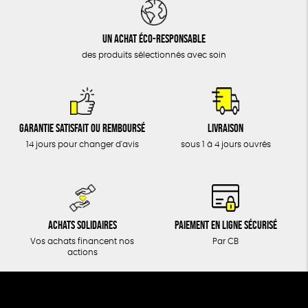
DONS
TOUT
Un achat éco-responsable
des produits sélectionnés avec soin
Garantie satisfait ou remboursé
Livraison
14 jours pour changer d'avis
sous 1 à 4 jours ouvrés
Achats solidaires
Paiement en ligne sécurisé
Vos achats financent nos
Par CB
actions