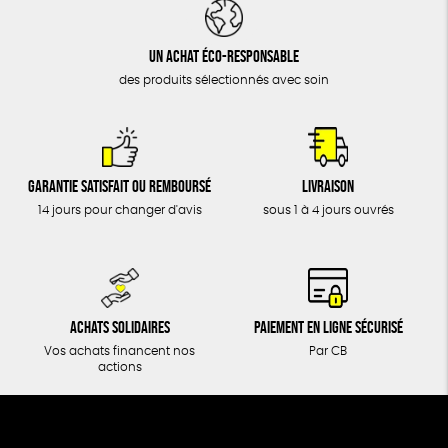
DONS
TOUT
Un achat éco-responsable
des produits sélectionnés avec soin
Garantie satisfait ou remboursé
Livraison
14 jours pour changer d'avis
sous 1 à 4 jours ouvrés
Achats solidaires
Paiement en ligne sécurisé
Vos achats financent nos
Par CB
actions