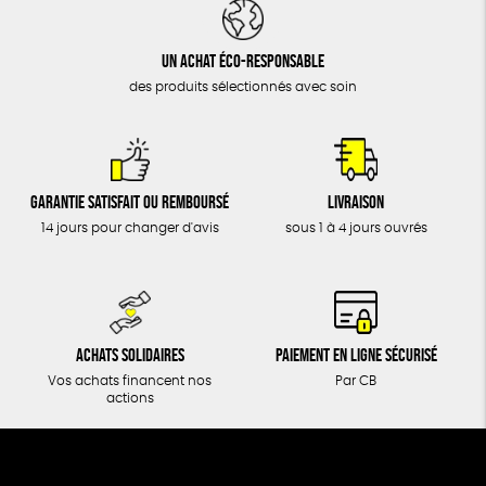
DONS
TOUT
Un achat éco-responsable
des produits sélectionnés avec soin
Garantie satisfait ou remboursé
Livraison
14 jours pour changer d'avis
sous 1 à 4 jours ouvrés
Achats solidaires
Paiement en ligne sécurisé
Vos achats financent nos
Par CB
actions