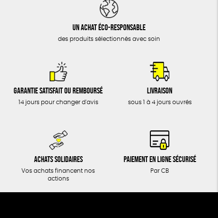
DONS
TOUT
Un achat éco-responsable
des produits sélectionnés avec soin
Garantie satisfait ou remboursé
Livraison
14 jours pour changer d'avis
sous 1 à 4 jours ouvrés
Achats solidaires
Paiement en ligne sécurisé
Vos achats financent nos
Par CB
actions