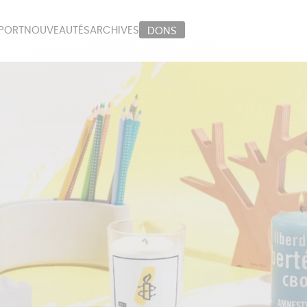
PORT
NOUVEAUTÉS
ARCHIVES
DONS
ORT
PAPETERIE
LI
OUX
ÉPICERIE
MA