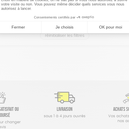
réinitialiser les filtres
atisfait ou
Livraison
Achats s
oursé
sous 1 à 4 jours ouvrés
Vos achats
nos a
our changer
avis