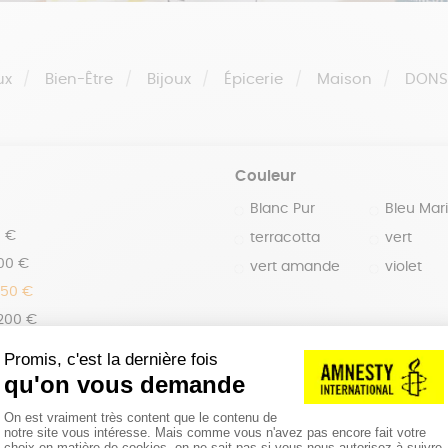
ux
Bien-Être
Bijoux
Épicerie
Maison
DON
Couleur
Blanc Pur
Bleu Mar
0 €
terracotta
vert
100 €
vert amande
violet
150 €
 200 €
 200€