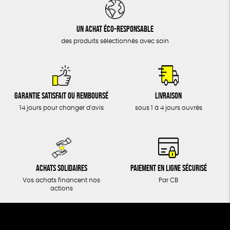
DONS
TOUT
Un achat éco-responsable
des produits sélectionnés avec soin
Garantie satisfait ou remboursé
Livraison
14 jours pour changer d'avis
sous 1 à 4 jours ouvrés
Achats solidaires
Paiement en ligne sécurisé
Vos achats financent nos
Par CB
actions