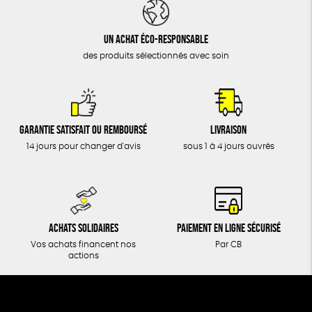
DONS
TOUT
Un achat éco-responsable
des produits sélectionnés avec soin
Garantie satisfait ou remboursé
Livraison
14 jours pour changer d'avis
sous 1 à 4 jours ouvrés
Achats solidaires
Paiement en ligne sécurisé
Vos achats financent nos
Par CB
actions