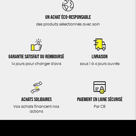
DONS
TOUT
Un achat éco-responsable
des produits sélectionnés avec soin
Garantie satisfait ou remboursé
Livraison
14 jours pour changer d'avis
sous 1 à 4 jours ouvrés
Achats solidaires
Paiement en ligne sécurisé
Vos achats financent nos
Par CB
actions