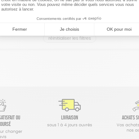
réinitialiser les filtres
atisfait ou
Livraison
Achats s
oursé
sous 1 à 4 jours ouvrés
Vos achats
nos a
our changer
avis