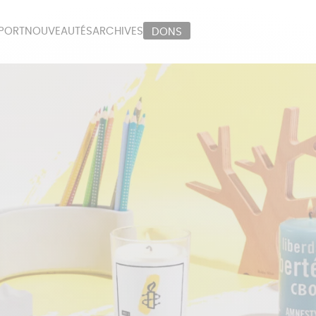
PORT
NOUVEAUTÉS
ARCHIVES
DONS
ORT
PAPETERIE
LI
OUX
ÉPICERIE
MA