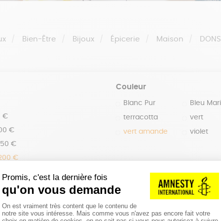
ux
Bien-Être
Bijoux
Épicerie
Maison
DON
Couleur
Blanc Pur
Bleu Mar
0 €
terracotta
vert
100 €
vert amande
violet
150 €
 200 €
 200€