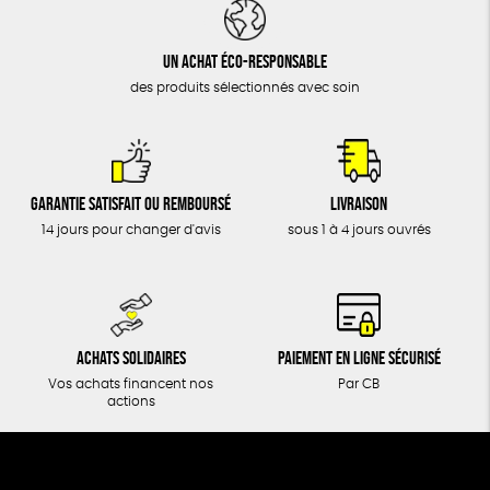
DONS
TOUT
Un achat éco-responsable
des produits sélectionnés avec soin
Garantie satisfait ou remboursé
Livraison
14 jours pour changer d'avis
sous 1 à 4 jours ouvrés
Achats solidaires
Paiement en ligne sécurisé
Vos achats financent nos
Par CB
actions