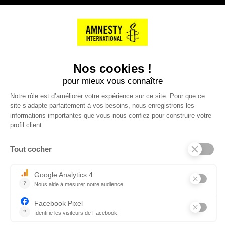
NOS PARTENAIRES
Cartes éthiKdo
SERVICE CLIENT
Questions fréquentes
Suivi de commande
Nous contacter
Renvoyer des articles
SUIVEZ-NOUS
Une boutique élaborée avec
par RGOODS