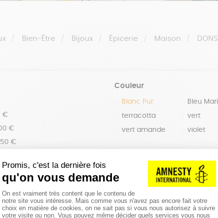
ux
Bien-Être
Bijoux
Épicerie
Maison
DON
Couleur
Blanc Pur
Bleu Mar
0 €
terracotta
vert
100 €
vert amande
violet
150 €
 200 €
 200€