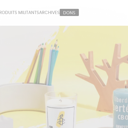
RODUITS MILITANTS
ARCHIVES
DONS
ORT
PAPETERIE
LI
OUX
ÉPICERIE
MA