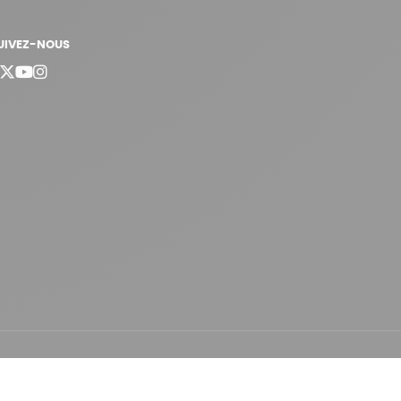
UIVEZ-NOUS
bergement vert certifié ISO14001 propulsé avec
par Infomaniak