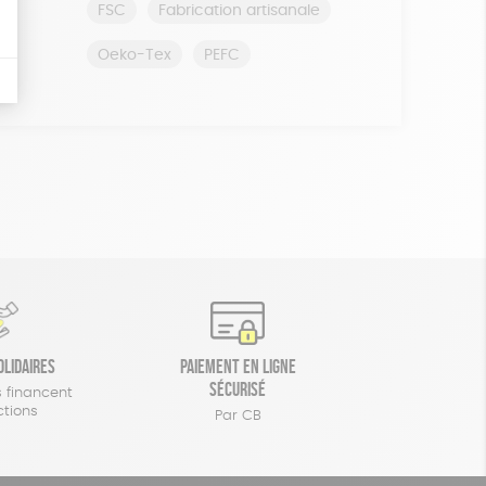
FSC
Fabrication artisanale
Oeko-Tex
PEFC
olidaires
Paiement en ligne
sécurisé
 financent
ctions
Par CB