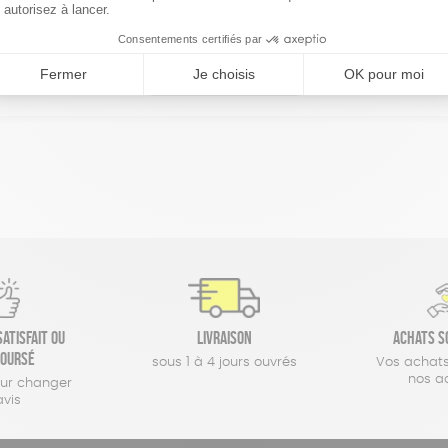
réinitialiser les filtres
atisfait ou
Livraison
Achats s
oursé
sous 1 à 4 jours ouvrés
Vos achats
nos a
our changer
avis