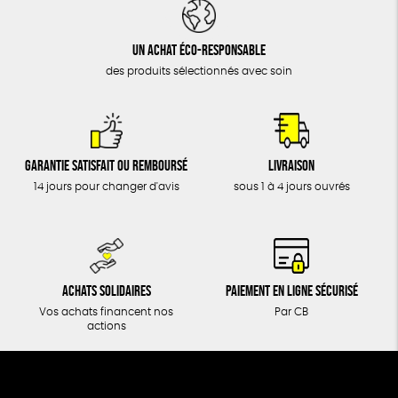
DONS
TOUT
Un achat éco-responsable
des produits sélectionnés avec soin
Garantie satisfait ou remboursé
Livraison
14 jours pour changer d'avis
sous 1 à 4 jours ouvrés
Achats solidaires
Paiement en ligne sécurisé
Vos achats financent nos
Par CB
actions