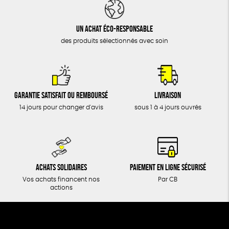
DONS
TOUT
Un achat éco-responsable
des produits sélectionnés avec soin
Garantie satisfait ou remboursé
Livraison
14 jours pour changer d'avis
sous 1 à 4 jours ouvrés
Achats solidaires
Paiement en ligne sécurisé
Vos achats financent nos
Par CB
actions