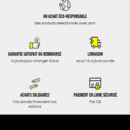
DONS
TOUT
Un achat éco-responsable
des produits sélectionnés avec soin
Garantie satisfait ou remboursé
Livraison
14 jours pour changer d'avis
sous 1 à 4 jours ouvrés
Achats solidaires
Paiement en ligne sécurisé
Vos achats financent nos
Par CB
actions