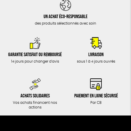
DONS
TOUT
Un achat éco-responsable
des produits sélectionnés avec soin
Garantie satisfait ou remboursé
Livraison
14 jours pour changer d'avis
sous 1 à 4 jours ouvrés
Achats solidaires
Paiement en ligne sécurisé
Vos achats financent nos
Par CB
actions