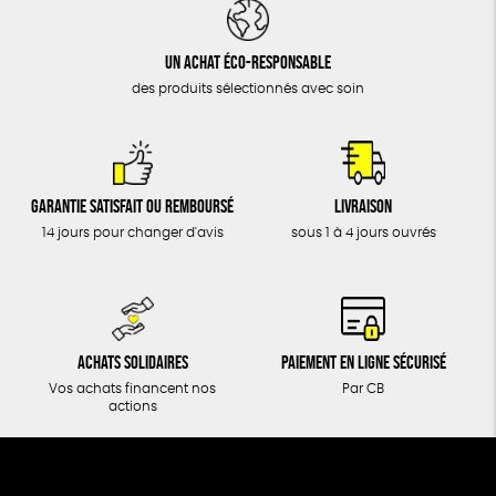
DONS
TOUT
Un achat éco-responsable
des produits sélectionnés avec soin
Garantie satisfait ou remboursé
Livraison
14 jours pour changer d'avis
sous 1 à 4 jours ouvrés
Achats solidaires
Paiement en ligne sécurisé
Vos achats financent nos
Par CB
actions