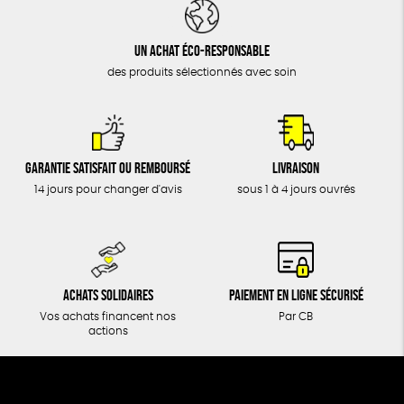
DONS
TOUT
Un achat éco-responsable
des produits sélectionnés avec soin
Garantie satisfait ou remboursé
Livraison
14 jours pour changer d'avis
sous 1 à 4 jours ouvrés
Achats solidaires
Paiement en ligne sécurisé
Vos achats financent nos
Par CB
actions