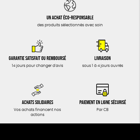
DONS
TOUT
Un achat éco-responsable
des produits sélectionnés avec soin
Garantie satisfait ou remboursé
Livraison
14 jours pour changer d'avis
sous 1 à 4 jours ouvrés
Achats solidaires
Paiement en ligne sécurisé
Vos achats financent nos
Par CB
actions