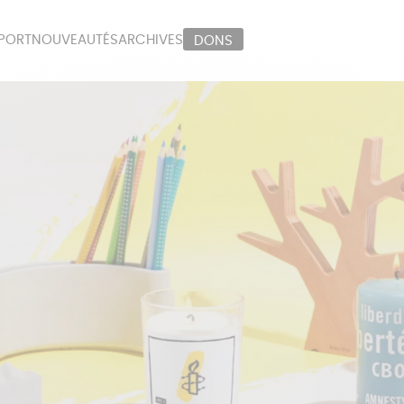
PORT
NOUVEAUTÉS
ARCHIVES
DONS
ORT
PAPETERIE
LI
OUX
ÉPICERIE
MA