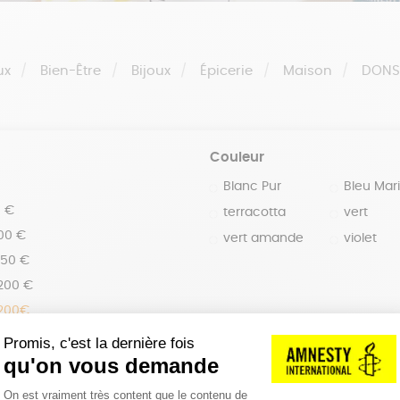
ux
Bien-Être
Bijoux
Épicerie
Maison
DON
Couleur
Blanc Pur
Bleu Mar
0 €
terracotta
vert
100 €
vert amande
violet
150 €
 200 €
 200€