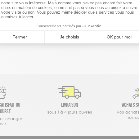
réinitialiser les filtres
atisfait ou
Livraison
Achats s
oursé
sous 1 à 4 jours ouvrés
Vos achats
nos a
our changer
avis