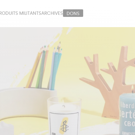
RODUITS MILITANTS
ARCHIVES
DONS
ORT
PAPETERIE
LI
OUX
ÉPICERIE
MA