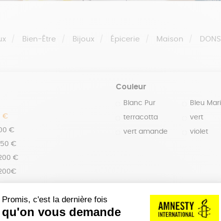
ux
Bien-Être
Bijoux
Épicerie
Maison
DON
Couleur
Blanc Pur
Bleu Mar
0 €
terracotta
vert
100 €
vert amande
violet
150 €
 200 €
 200€