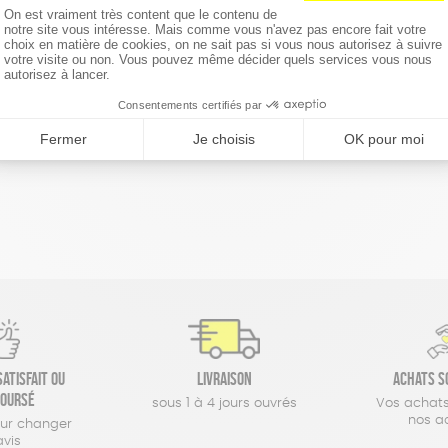
réinitialiser les filtres
atisfait ou
Livraison
Achats s
oursé
sous 1 à 4 jours ouvrés
Vos achats
nos a
our changer
avis