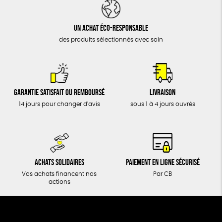
DONS
TOUT
Un achat éco-responsable
des produits sélectionnés avec soin
Garantie satisfait ou remboursé
Livraison
14 jours pour changer d'avis
sous 1 à 4 jours ouvrés
Achats solidaires
Paiement en ligne sécurisé
Vos achats financent nos
Par CB
actions