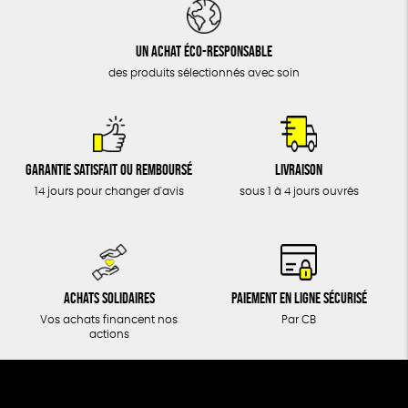
DONS
TOUT
Un achat éco-responsable
des produits sélectionnés avec soin
Garantie satisfait ou remboursé
Livraison
14 jours pour changer d'avis
sous 1 à 4 jours ouvrés
Achats solidaires
Paiement en ligne sécurisé
Vos achats financent nos
Par CB
actions