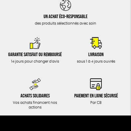
DONS
TOUT
Un achat éco-responsable
des produits sélectionnés avec soin
Garantie satisfait ou remboursé
Livraison
14 jours pour changer d'avis
sous 1 à 4 jours ouvrés
Achats solidaires
Paiement en ligne sécurisé
Vos achats financent nos
Par CB
actions