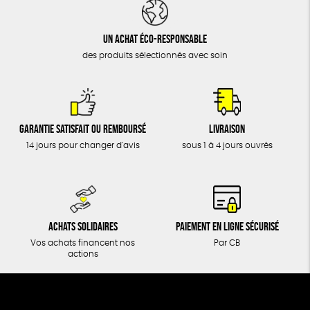
DONS
TOUT
Un achat éco-responsable
des produits sélectionnés avec soin
Garantie satisfait ou remboursé
Livraison
14 jours pour changer d'avis
sous 1 à 4 jours ouvrés
Achats solidaires
Paiement en ligne sécurisé
Vos achats financent nos
Par CB
actions