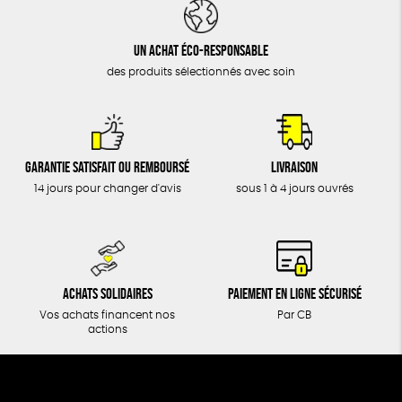
DONS
TOUT
Un achat éco-responsable
des produits sélectionnés avec soin
Garantie satisfait ou remboursé
Livraison
14 jours pour changer d'avis
sous 1 à 4 jours ouvrés
Achats solidaires
Paiement en ligne sécurisé
Vos achats financent nos
Par CB
actions