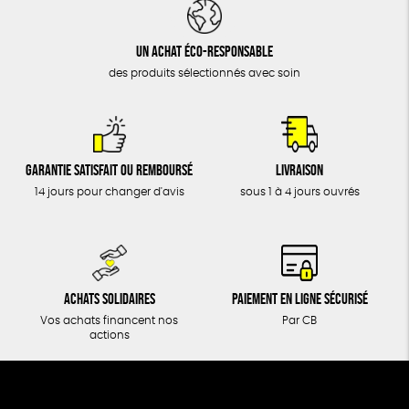
DONS
TOUT
Un achat éco-responsable
des produits sélectionnés avec soin
Garantie satisfait ou remboursé
Livraison
14 jours pour changer d'avis
sous 1 à 4 jours ouvrés
Achats solidaires
Paiement en ligne sécurisé
Vos achats financent nos
Par CB
actions