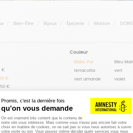
ux
Bien-Être
Bijoux
Épicerie
Maison
DON
Couleur
Blanc Pur
Bleu Mar
0 €
terracotta
vert
100 €
vert amande
violet
150 €
 200 €
 200€