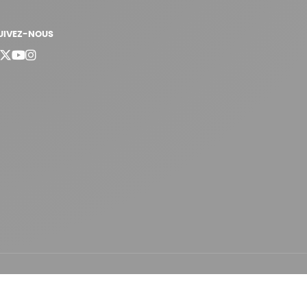
UIVEZ-NOUS
bergement vert certifié ISO14001 propulsé avec
par Infomaniak