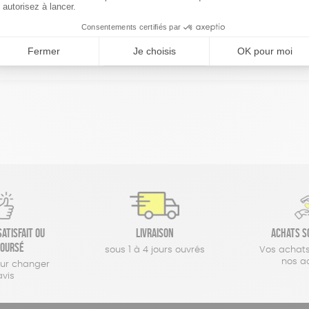
réinitialiser les filtres
atisfait ou
Livraison
Achats s
oursé
sous 1 à 4 jours ouvrés
Vos achats
nos a
our changer
avis