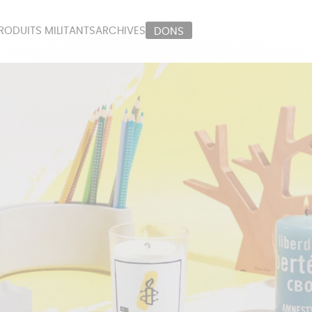
RODUITS MILITANTS
ARCHIVES
DONS
ORT
PAPETERIE
LI
OUX
ÉPICERIE
MA