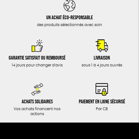
DONS
TOUT
Un achat éco-responsable
des produits sélectionnés avec soin
Garantie satisfait ou remboursé
Livraison
14 jours pour changer d'avis
sous 1 à 4 jours ouvrés
Achats solidaires
Paiement en ligne sécurisé
Vos achats financent nos
Par CB
actions