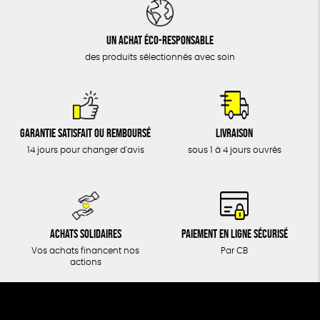
DONS
TOUT
Un achat éco-responsable
des produits sélectionnés avec soin
Garantie satisfait ou remboursé
Livraison
14 jours pour changer d'avis
sous 1 à 4 jours ouvrés
Achats solidaires
Paiement en ligne sécurisé
Vos achats financent nos
Par CB
actions