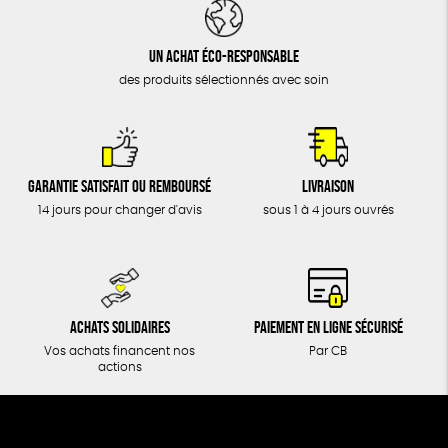
DONS
TOUT
Un achat éco-responsable
des produits sélectionnés avec soin
Garantie satisfait ou remboursé
Livraison
14 jours pour changer d'avis
sous 1 à 4 jours ouvrés
Achats solidaires
Paiement en ligne sécurisé
Vos achats financent nos
Par CB
actions