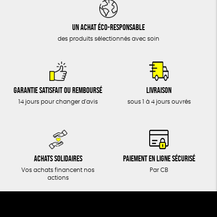
DONS
TOUT
Un achat éco-responsable
des produits sélectionnés avec soin
Garantie satisfait ou remboursé
Livraison
14 jours pour changer d'avis
sous 1 à 4 jours ouvrés
Achats solidaires
Paiement en ligne sécurisé
Vos achats financent nos
Par CB
actions