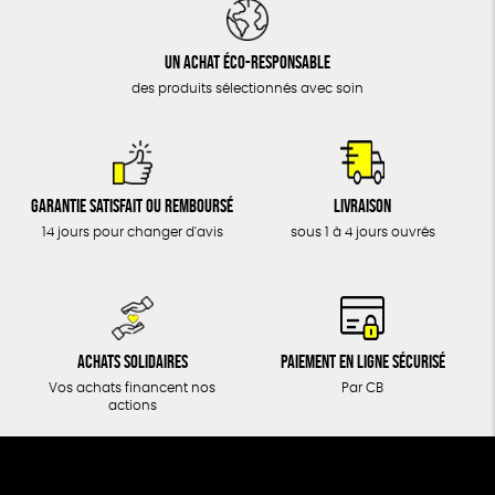
DONS
TOUT
Un achat éco-responsable
des produits sélectionnés avec soin
Garantie satisfait ou remboursé
Livraison
14 jours pour changer d'avis
sous 1 à 4 jours ouvrés
Achats solidaires
Paiement en ligne sécurisé
Vos achats financent nos
Par CB
actions