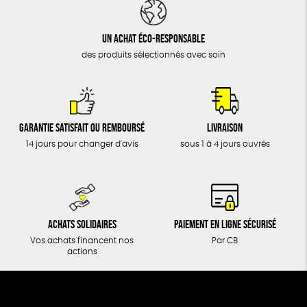
DONS
TOUT
Un achat éco-responsable
des produits sélectionnés avec soin
Garantie satisfait ou remboursé
Livraison
14 jours pour changer d'avis
sous 1 à 4 jours ouvrés
Achats solidaires
Paiement en ligne sécurisé
Vos achats financent nos
Par CB
actions