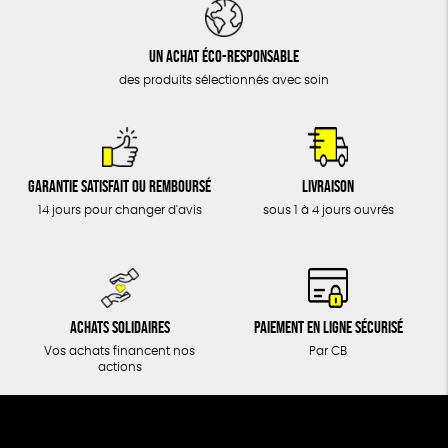
DONS
TOUT
Un achat éco-responsable
des produits sélectionnés avec soin
Garantie satisfait ou remboursé
Livraison
14 jours pour changer d'avis
sous 1 à 4 jours ouvrés
Achats solidaires
Paiement en ligne sécurisé
Vos achats financent nos
Par CB
actions