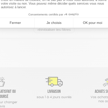
réinitialiser les filtres
atisfait ou
Livraison
Achats s
oursé
sous 1 à 4 jours ouvrés
Vos achats
nos a
our changer
avis