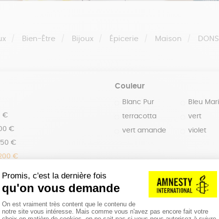
ux
Bien-Être
Bijoux
Épicerie
Maison
DON
Couleur
Blanc Pur
Bleu Mar
0 €
terracotta
vert
100 €
vert amande
violet
150 €
 200 €
 200€