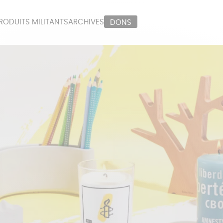
RODUITS MILITANTS
ARCHIVES
DONS
ORT
PAPETERIE
LI
OUX
ÉPICERIE
MA