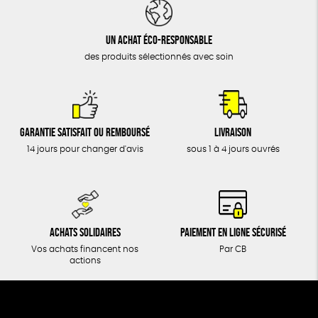
DONS
TOUT
Un achat éco-responsable
des produits sélectionnés avec soin
Garantie satisfait ou remboursé
Livraison
14 jours pour changer d'avis
sous 1 à 4 jours ouvrés
Achats solidaires
Paiement en ligne sécurisé
Vos achats financent nos
Par CB
actions