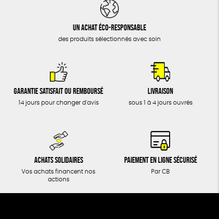
DONS
TOUT
Un achat éco-responsable
des produits sélectionnés avec soin
Garantie satisfait ou remboursé
Livraison
14 jours pour changer d'avis
sous 1 à 4 jours ouvrés
Achats solidaires
Paiement en ligne sécurisé
Vos achats financent nos
Par CB
actions